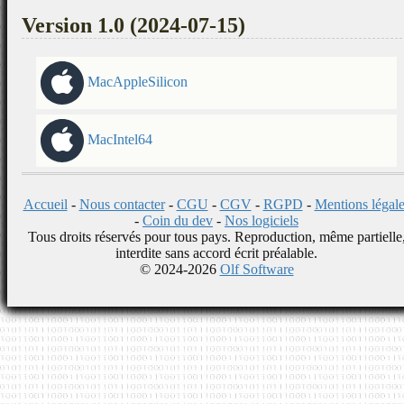
Version 1.0 (2024-07-15)
MacAppleSilicon
MacIntel64
Accueil
-
Nous contacter
-
CGU
-
CGV
-
RGPD
-
Mentions légale
-
Coin du dev
-
Nos logiciels
Tous droits réservés pour tous pays. Reproduction, même partielle
interdite sans accord écrit préalable.
© 2024-2026
Olf Software